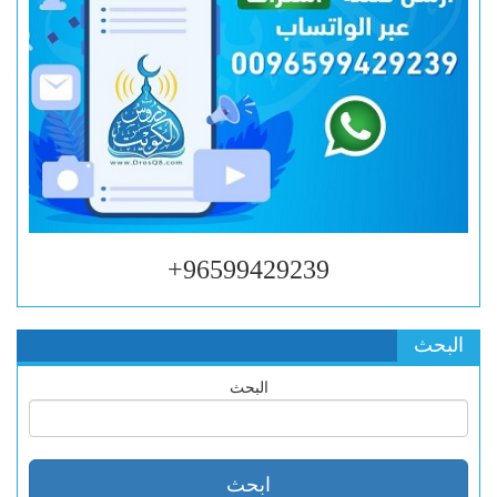
96599429239+
البحث
البحث