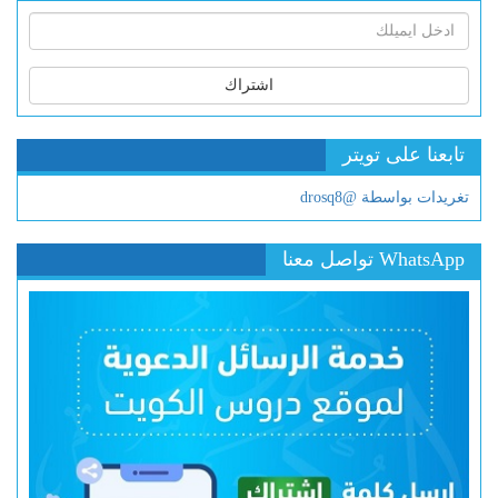
اشتراك
تابعنا على تويتر
تغريدات بواسطة @drosq8
WhatsApp تواصل معنا