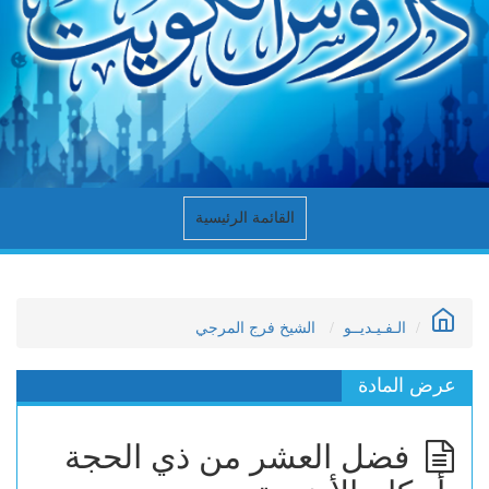
القائمة الرئيسية
الـفـيـديــو
الشيخ فرج المرجي
عرض المادة
فضل العشر من ذي الحجة