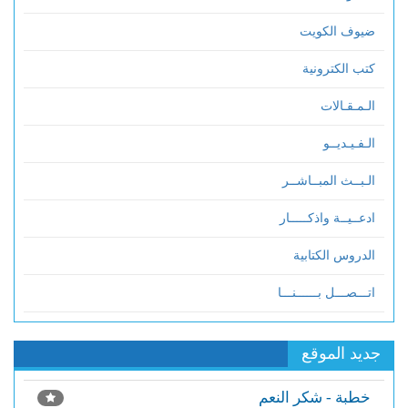
ضيوف الكويت
كتب الكترونية
الـمـقـالات
الـفـيـديــو
الـبــث المبــاشــر
ادعــيــة واذكـــــار
الدروس الكتابية
اتـــصـــل بــــــنـــا
جديد الموقع
خطبة - شكر النعم