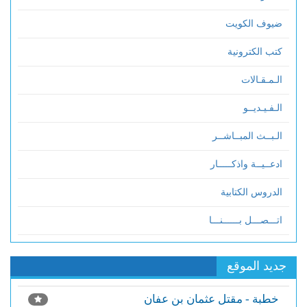
ضيوف الكويت
كتب الكترونية
الـمـقـالات
الـفـيـديــو
الـبــث المبــاشــر
ادعــيــة واذكـــــار
الدروس الكتابية
اتـــصـــل بــــــنـــا
جديد الموقع
خطبة - مقتل عثمان بن عفان