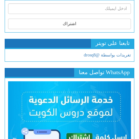
اشتراك
تابعنا على تويتر
تغريدات بواسطة @drosq8
WhatsApp تواصل معنا