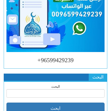
96599429239+
البحث
البحث