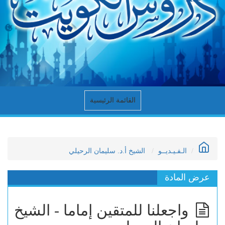
القائمة الرئيسية
الـفـيـديــو
الشيخ أ.د. سليمان الرحيلي
عرض المادة
واجعلنا للمتقين إماما - الشيخ