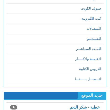
ضيوف الكويت
كتب الكترونية
الـمـقـالات
الـفـيـديــو
الـبــث المبــاشــر
ادعــيــة واذكـــــار
الدروس الكتابية
اتـــصـــل بــــــنـــا
جديد الموقع
خطبة - شكر النعم