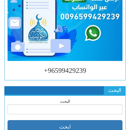
96599429239+
البحث
البحث