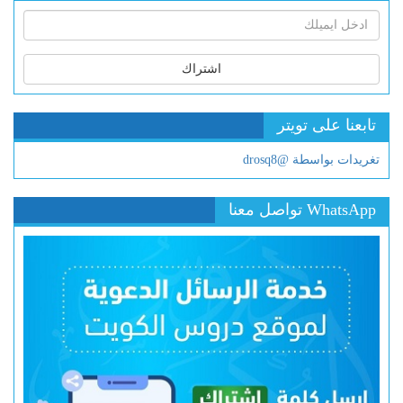
اشتراك
تابعنا على تويتر
تغريدات بواسطة @drosq8
WhatsApp تواصل معنا