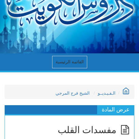
القائمة الرئيسية
الـفـيـديــو
الشيخ فرج المرجي
عرض المادة
مفسدات القلب