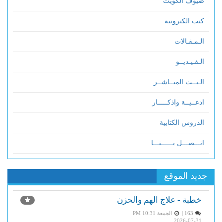
ضيوف الكويت
كتب الكترونية
الـمـقـالات
الـفـيـديــو
الـبــث المبــاشــر
ادعــيــة واذكـــــار
الدروس الكتابية
اتـــصـــل بــــــنـــا
جديد الموقع
خطبة - علاج الهم والحزن
163 |
الجمعة PM 10:31
2026-07-31