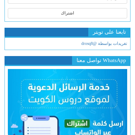
اشتراك
تابعنا على تويتر
تغريدات بواسطة @drosq8
WhatsApp تواصل معنا