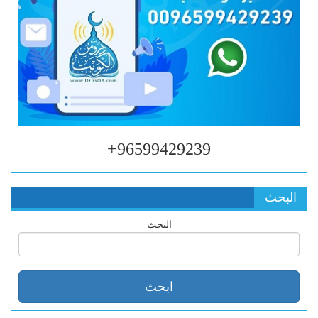
96599429239+
البحث
البحث