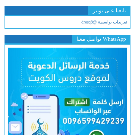
تابعنا على تويتر
تغريدات بواسطة @drosq8
WhatsApp تواصل معنا