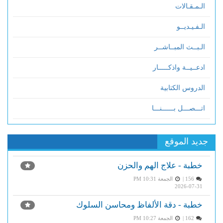
الـمـقـالات
الـفـيـديــو
الـبــث المبــاشــر
ادعــيــة واذكـــــار
الدروس الكتابية
اتـــصـــل بــــــنـــا
جديد الموقع
خطبة - علاج الهم والحزن
156 |
الجمعة PM 10:31
2026-07-31
خطبة - دقة الألفاظ ومحاسن السلوك
162 |
الجمعة PM 10:27