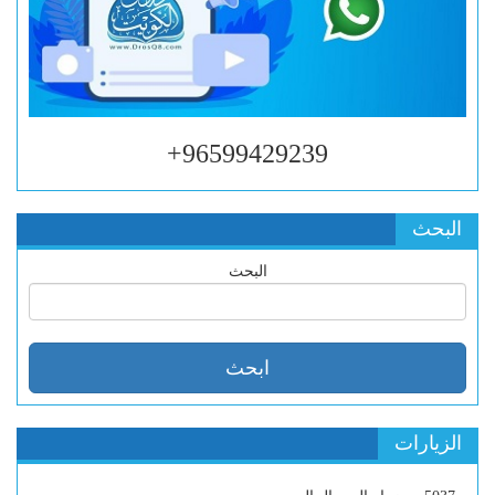
96599429239+
البحث
البحث
الزيارات