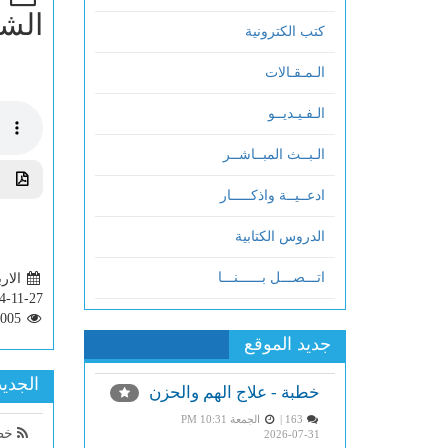
الشي
كتب الكترونية
الـمـقـالات
الـفـيـديــو
الـبــث المبــاشــر
تحم
ادعــيــة واذكـــــار
الدروس الكتابية
اتـــصـــل بــــــنـــا
الاربعاء 
4-11-27
1005
جديد الموقع
الجديد
خطبة - علاج الهم والحزن
163 |
الجمعة PM 10:31
خطب
2026-07-31