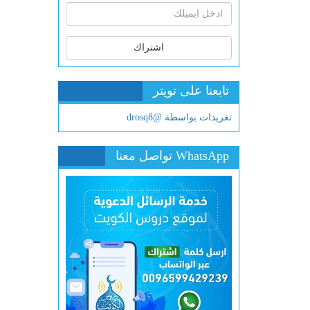
اشتراك
تابعنا على تويتر
تغريدات بواسطة @drosq8
WhatsApp تواصل معنا