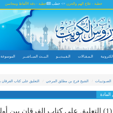
خطبة - علاج الهم والحزن
=> خطب
خطبة - دقة الألفاظ ومحاسن السلوك
=
كترونية
الـمـقـالات
الـفـيـديــو
الـبــث المبــاشــر
الموسوعة ال
الصـوتـيـات
الشيخ فرج بن مطلق المرجي
التعليق على كتاب الفرقان بين أ
لمادة
(1) التعليق على كتاب الفرقان بين أول