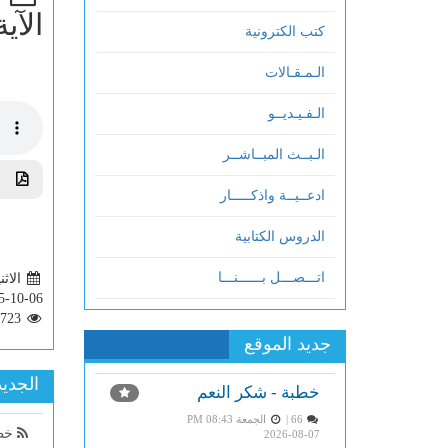
الآية 
كتب الكترونية
الـمـقـالات
الـفـيـديــو
الـبــث المبــاشــر
تحم
ادعــيــة واذكـــــار
الدروس الكتابية
اتـــصـــل بــــــنـــا
الاثنين 58
5-10-06
723
جديد الموقع
الجديد
خطبة - شكر النعم
66 |
الجمعة PM 08:43
خطب
2026-08-07