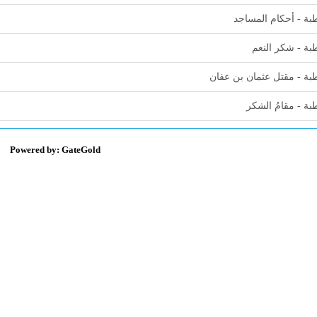
ة - أحكام المساجد
ة - شكر النعم
ة - مقتل عثمان بن عفان
ة - مقامُ الشكر
Powered by: GateGold