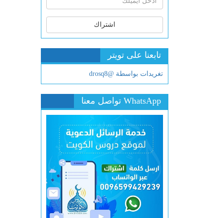
اشتراك
تابعنا على تويتر
تغريدات بواسطة @drosq8
WhatsApp تواصل معنا