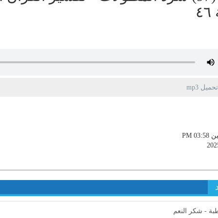
٤٦
يل mp3
PM 03:
202
ة - شكر النعم