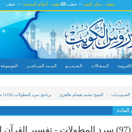
خطبة - شكر النعم
=> خطب
خطبة - أحكام المساجد
=> خطب
خطبة 
كترونية
الـمـقـالات
الـفـيـديــو
الـبــث المبــاشــر
الموسوعة ال
الصـوتـيـات
الشيخ محمد هشام طاهري
برنامج سرد المطولات (١٤٤٥ هـ)
لمادة
(97) سرد المطولات - تفسير القرآن 