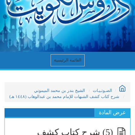
القائمة الرئيسية
الصـوتـيـات
الشيخ بندر بن محمد الميموني
شرح كتاب كشف الشبهات للإمام محمد بن عبدالوهاب (١٤٤٨ هـ)
عرض المادة
(5) شرح كتاب كشف