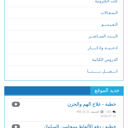
كتب الكترونية
الـمـقـالات
الـفـيـديــو
الـبــث المبــاشــر
ادعــيــة واذكـــــار
الدروس الكتابية
اتـــصـــل بــــــنـــا
جديد الموقع
خطبة - علاج الهم والحزن
163 |
الجمعة PM 10:31
2026-07-31
خطبة - دقة الألفاظ ومحاسن السلوك