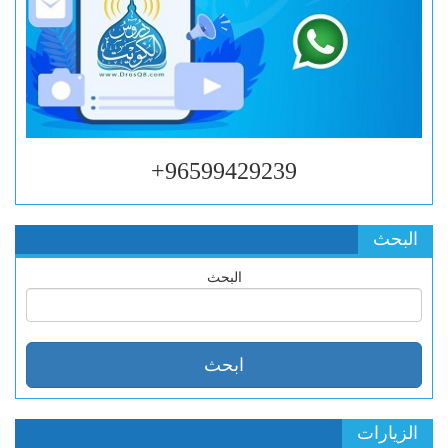
96599429239+
البحث
البحث
الزيارات