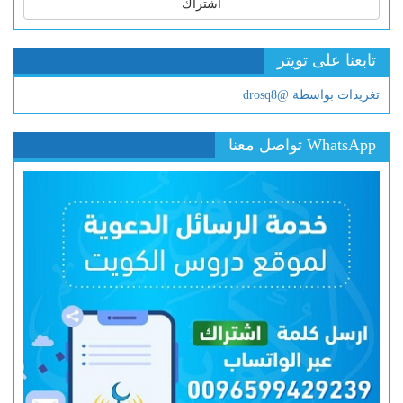
اشتراك
تابعنا على تويتر
تغريدات بواسطة @drosq8
WhatsApp تواصل معنا