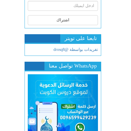
اشتراك
تابعنا على تويتر
تغريدات بواسطة @drosq8
WhatsApp تواصل معنا