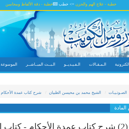
خطبة - علاج الهم والحزن
=> خطب
خطبة - دقة الألفاظ ومحاسن السلوك
=
كترونية
الـمـقـالات
الـفـيـديــو
الـبــث المبــاشــر
الموسوعة ال
الصـوتـيـات
الشيخ محمد بن محيسن الظبيان
شرح كتاب عمدة الأحكام (١٤٤٨ هـ
لمادة
تاب عمدة الأحكام - كتاب الطهارة