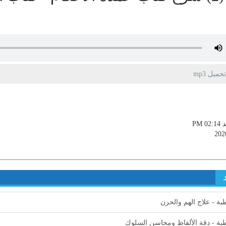
يل mp3
PM 0
202
ة - علاج الهم والحزن
ة - دقة الألفاظ ومحاسن السلوك