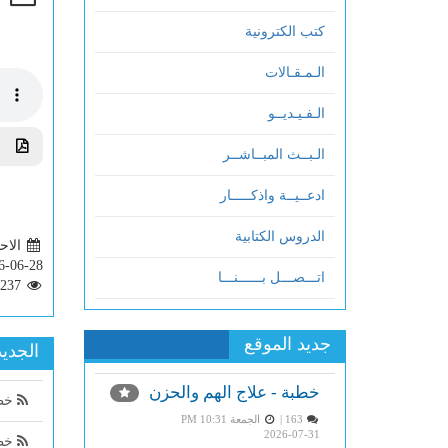
كتب الكترونية
الـمـقـالات
الـفـيـديــو
تحم
الـبــث المبــاشــر
ادعــيــة واذكـــــار
الدروس الكتابية
الاحد 2:14
6-06-28
اتـــصـــل بــــــنـــا
237
جديد الموقع
الجديد
خطبة - علاج الهم والحزن
خطب
163 |
الجمعة PM 10:31
2026-07-31
خطب