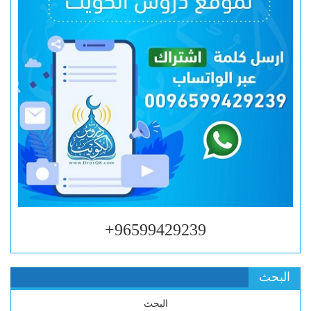
96599429239+
البحث
البحث