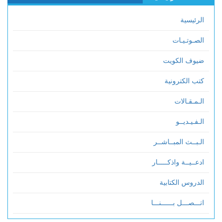
الرئيسية
الصـوتـيـات
ضيوف الكويت
كتب الكترونية
الـمـقـالات
الـفـيـديــو
الـبــث المبــاشــر
ادعــيــة واذكـــــار
الدروس الكتابية
اتـــصـــل بــــــنـــا