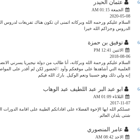
عثمان الحيدر
الجمعة AM 01:15
2020-05-08
السلام عليكم ورحمه الله وبركاته اتمنى ان تكون هناك تفريغات لدروس العل
الدروس وجزاكم الله خيرا
توفيق بن حمزة
الاثنين PM 12:41
2018-08-06
السلام عليكم ورحمة الله وبركاته، أنا طالب من دولة نيجيريا يسرني الانض
العلمية التي أشاهدها على موقعكم وأود ٱلحضور لكن لم أقدر على المواصل
إنه ولي ذلك وهو حسبنا ونعم الوكيل. بارك الله فيكم
ابو عبد البر عبد اللطيف عبد الوهاب
الثلاثاء AM 01:09
2017-11-07
عسلكم الله ايها الإخوة الفضلاء على افاداتكم الطيبة على اقامة الدورات ال
شتى بلدان العالم.
عامر المنصوري
الاحد AM 08:42