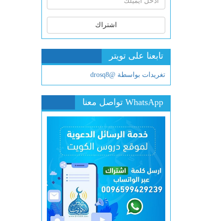
اشتراك
تابعنا على تويتر
تغريدات بواسطة @drosq8
WhatsApp تواصل معنا