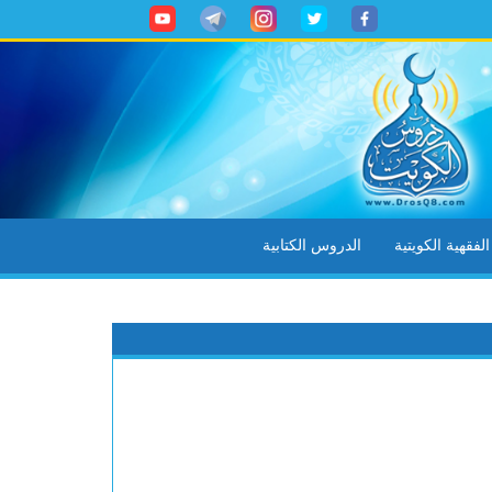
ف الغريب
خطبة - كن شاكراً
=> خطب
خطبة - عبادة الشكر
=> خطب
فقهية الكويتية
الدروس الكتابية