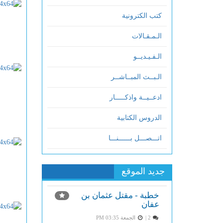
كتب الكترونية
الـمـقـالات
الـفـيـديــو
الـبــث المبــاشــر
ادعــيــة واذكـــــار
الدروس الكتابية
اتـــصـــل بــــــنـــا
جديد الموقع
خطبة - مقتل عثمان بن
عفان
2 |
الجمعة PM 03:35