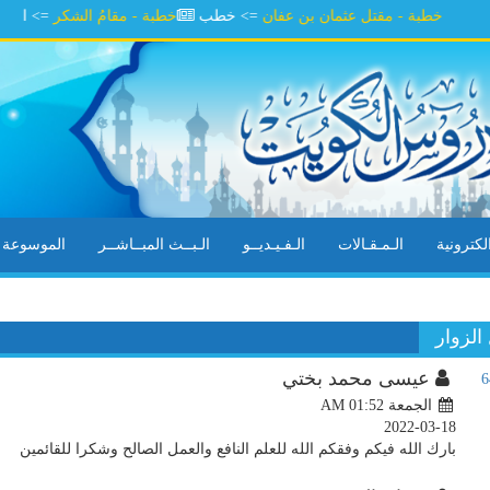
خطبة - مقتل عثمان بن عفان
=> خطب
خطبة - مقامُ الشكر
=> الشيخ يوس
كترونية
الـمـقـالات
الـفـيـديــو
الـبــث المبــاشــر
الموسوعة ال
لزوار
عيسى محمد بختي
الجمعة AM 01:52
2022-03-18
بارك الله فيكم وفقكم الله للعلم النافع والعمل الصالح وشكرا للقائمين