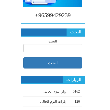
96599429239+
البحث
البحث
الزيارات
5162
زوار اليوم الحالي
126
زيارات اليوم الحالي