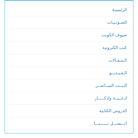
الرئيسية
الصـوتـيـات
ضيوف الكويت
كتب الكترونية
الـمـقـالات
الـفـيـديــو
الـبــث المبــاشــر
ادعــيــة واذكـــــار
الدروس الكتابية
اتـــصـــل بــــــنـــا