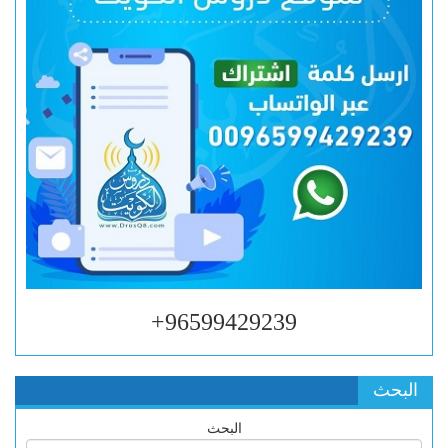
96599429239+
البحث
البحث