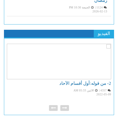
رمضان
1124 |
الجمعة PM 10:30
2026-02-13
الفيديو
2- من قوله:أول أقسام الآحاد
ا
4357 |
الاثنين AM 05:33
09
2022-05-09