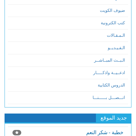
ضيوف الكويت
كتب الكترونية
الـمـقـالات
الـفـيـديــو
الـبــث المبــاشــر
ادعــيــة واذكـــــار
الدروس الكتابية
اتـــصـــل بــــــنـــا
جديد الموقع
خطبة - شكر النعم