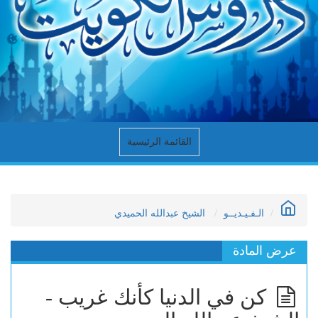
القائمة الرئيسية
الـفـيـديــو
الشيخ عبدالله الحميدي
عرض المادة
كن في الدنيا كأنك غريب -