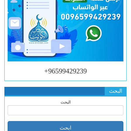
96599429239+
البحث
البحث