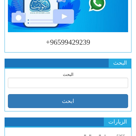
96599429239+
البحث
البحث
الزيارات