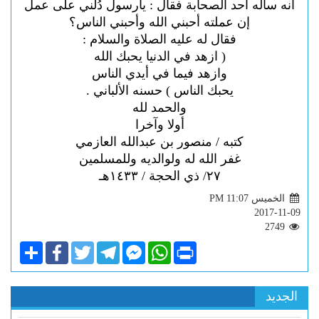
أنه سأله أحد الصحابة فقال : يارسول دُلني على عمل
إن عملته أحبني الله وأحبني الناس؟
فقال له عليه الصلاة والسلام :
( ازهد في الدنيا يحبك الله
وازهد فيما في أيدي الناس
يحبك الناس ) حسنه الألباني .
والحمد لله
أولا وآخرا
كتبه / منصور بن عبدالله العازمي
غفر الله له ولوالديه وللمسلمين
٢٧/ ذي الحجة / ١٤٣٣هـ
الخميس PM 11:07
2017-11-09
2749
Share
Facebook
Twitter
Telegram
Facebook
WhatsApp
Print
Messenger
الجديد