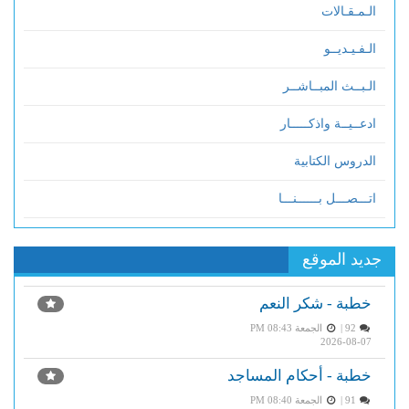
الـمـقـالات
الـفـيـديــو
الـبــث المبــاشــر
ادعــيــة واذكـــــار
الدروس الكتابية
اتـــصـــل بــــــنـــا
جديد الموقع
خطبة - شكر النعم
92 |
الجمعة PM 08:43
2026-08-07
خطبة - أحكام المساجد
91 |
الجمعة PM 08:40