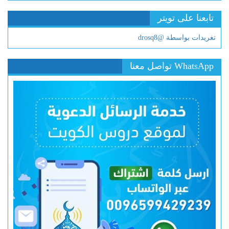
تابعنا على تويتر
تغريدات بواسطة @drosq8
WhatsApp تواصل معنا