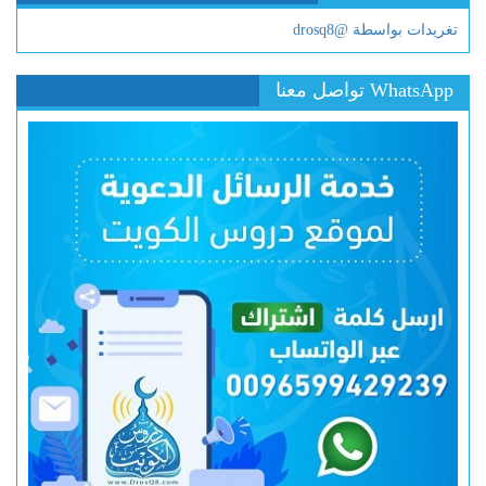
تغريدات بواسطة @drosq8
WhatsApp تواصل معنا