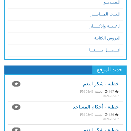
الـفـيـديــو
الـبــث المبــاشــر
ادعــيــة واذكـــــار
الدروس الكتابية
اتـــصـــل بــــــنـــا
جديد الموقع
خطبة - شكر النعم
67 |
الجمعة PM 08:43
2026-08-07
خطبة - أحكام المساجد
56 |
الجمعة PM 08:40
2026-08-07
خطبة - شكر النعم