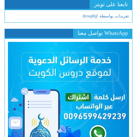
تابعنا على تويتر
تغريدات بواسطة @drosq8
WhatsApp تواصل معنا