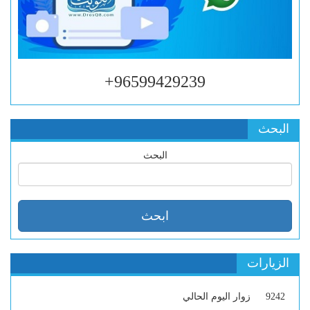
96599429239+
البحث
البحث
الزيارات
9242
زوار اليوم الحالي