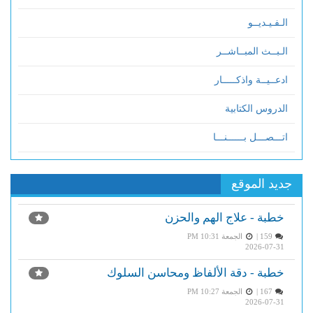
الـفـيـديــو
الـبــث المبــاشــر
ادعــيــة واذكـــــار
الدروس الكتابية
اتـــصـــل بــــــنـــا
جديد الموقع
خطبة - علاج الهم والحزن
159 |
الجمعة PM 10:31
2026-07-31
خطبة - دقة الألفاظ ومحاسن السلوك
167 |
الجمعة PM 10:27
2026-07-31