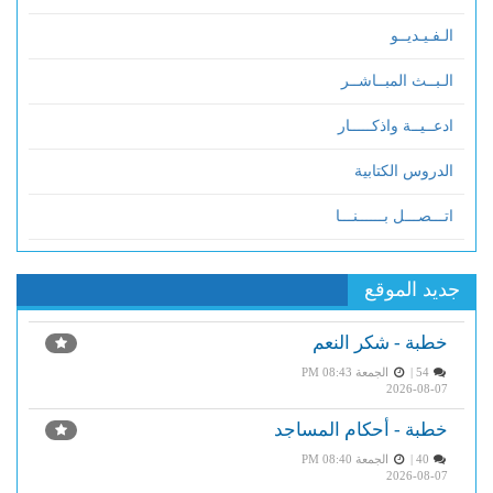
الـفـيـديــو
الـبــث المبــاشــر
ادعــيــة واذكـــــار
الدروس الكتابية
اتـــصـــل بــــــنـــا
جديد الموقع
خطبة - شكر النعم
54 |
الجمعة PM 08:43
2026-08-07
خطبة - أحكام المساجد
40 |
الجمعة PM 08:40
2026-08-07