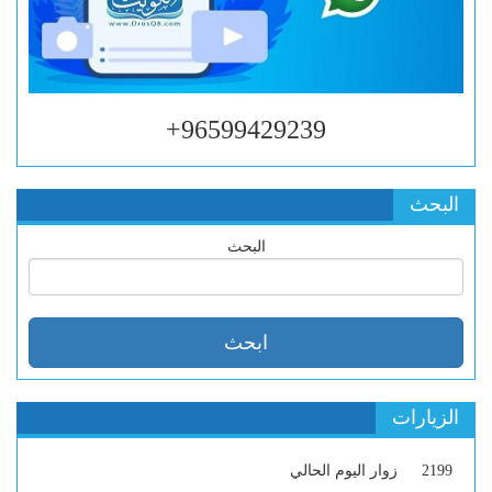
96599429239+
البحث
البحث
الزيارات
2199
زوار اليوم الحالي