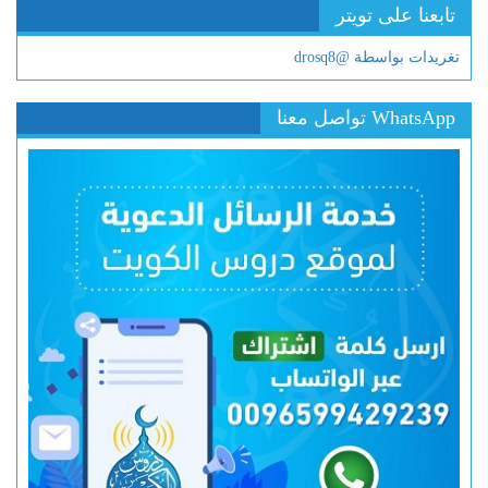
تابعنا على تويتر
تغريدات بواسطة @drosq8
WhatsApp تواصل معنا