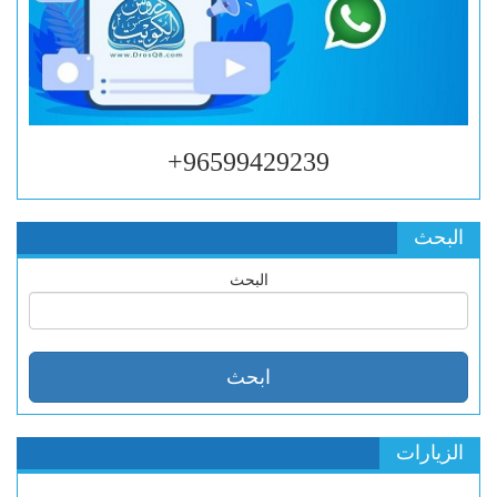
96599429239+
البحث
البحث
الزيارات