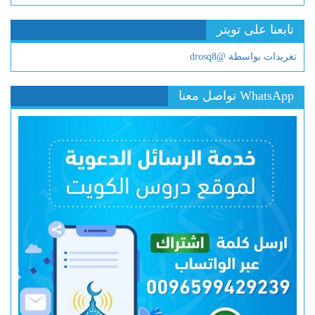
تابعنا على تويتر
تغريدات بواسطة @drosq8
WhatsApp تواصل معنا