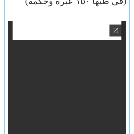
(في طيها ١٥٠ عبرة وحكمة)