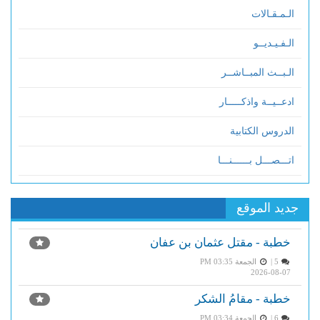
الـمـقـالات
الـفـيـديــو
الـبــث المبــاشــر
ادعــيــة واذكـــــار
الدروس الكتابية
اتـــصـــل بــــــنـــا
جديد الموقع
خطبة - مقتل عثمان بن عفان
5 |
الجمعة PM 03:35
2026-08-07
خطبة - مقامُ الشكر
6 |
الجمعة PM 03:34