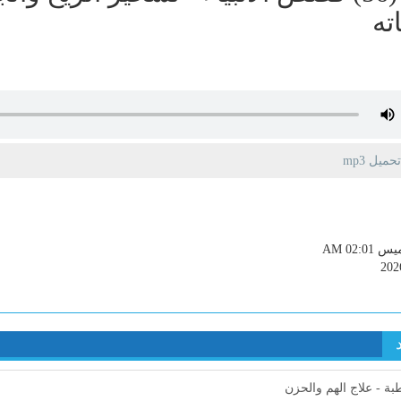
ته
يل mp3
AM 02:01
202
ة - علاج الهم والحزن