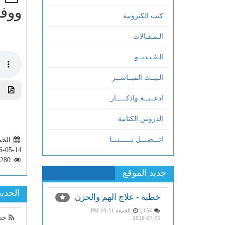
ووفا
كتب الكترونية
الـمـقـالات
الـفـيـديــو
الـبــث المبــاشــر
تحم
ادعــيــة واذكـــــار
الدروس الكتابية
اتـــصـــل بــــــنـــا
الخميس 
6-05-14
280
جديد الموقع
الجديد
خطبة - علاج الهم والحزن
154 |
الجمعة PM 10:31
خطب
2026-07-31