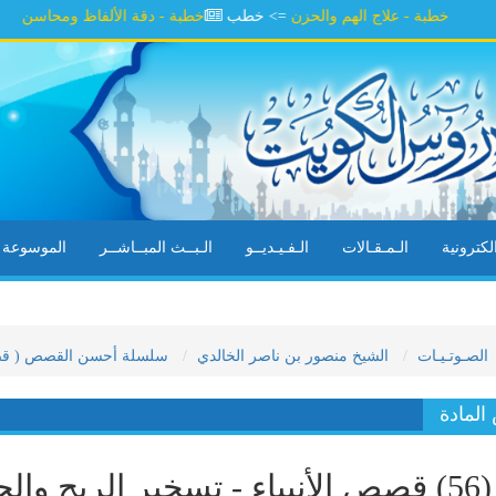
خطبة - علاج الهم والحزن
=> خطب
خطبة - دقة الألفاظ ومحاسن السلوك
=
كترونية
الـمـقـالات
الـفـيـديــو
الـبــث المبــاشــر
الموسوعة ال
الصـوتـيـات
الشيخ منصور بن ناصر الخالدي
سلسلة أحسن القصص ( قصص الأنب
لمادة
(56) قصص الأنبياء - تسخير الريح وا