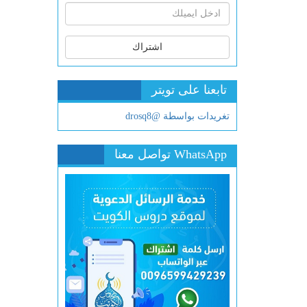
اشتراك
تابعنا على تويتر
تغريدات بواسطة @drosq8
WhatsApp تواصل معنا