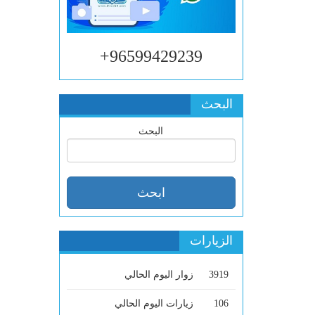
96599429239+
البحث
البحث
الزيارات
3919
زوار اليوم الحالي
106
زيارات اليوم الحالي