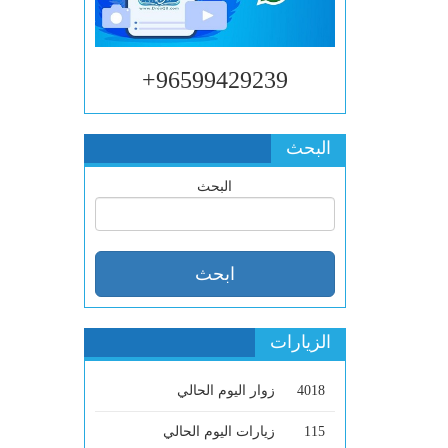
96599429239+
البحث
البحث
الزيارات
4018
زوار اليوم الحالي
115
زيارات اليوم الحالي