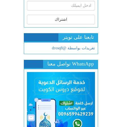
اشتراك
تابعنا على تويتر
تغريدات بواسطة @drosq8
WhatsApp تواصل معنا