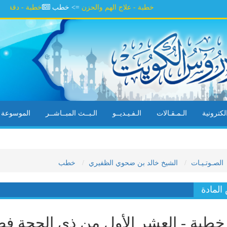
خطبة - علاج الهم والحزن
=> خطب
خطبة - دقة الألفاظ 
كترونية
الـمـقـالات
الـفـيـديــو
الـبــث المبــاشــر
الموسوعة ال
الصـوتـيـات
الشيخ خالد بن ضحوي الظفيري
خطب
لمادة
طبة - العشر الأول من ذي الحجة فض