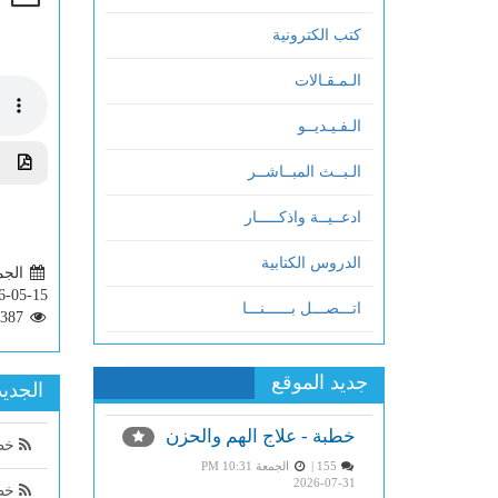
كتب الكترونية
الـمـقـالات
الـفـيـديــو
تحم
الـبــث المبــاشــر
ادعــيــة واذكـــــار
الدروس الكتابية
الجمعة 3
6-05-15
اتـــصـــل بــــــنـــا
387
جديد الموقع
الجديد
خطبة - علاج الهم والحزن
خطب
155 |
الجمعة PM 10:31
2026-07-31
خطب