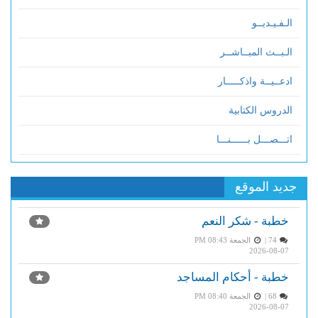
الـفـيـديــو
الـبــث المبــاشــر
ادعــيــة واذكـــــار
الدروس الكتابية
اتـــصـــل بــــــنـــا
جديد الموقع
خطبة - شكر النعم
74 |
الجمعة PM 08:43
2026-08-07
خطبة - أحكام المساجد
68 |
الجمعة PM 08:40
2026-08-07