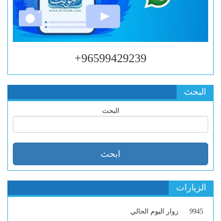
96599429239+
البحث
البحث
الزيارات
9945
زوار اليوم الحالي