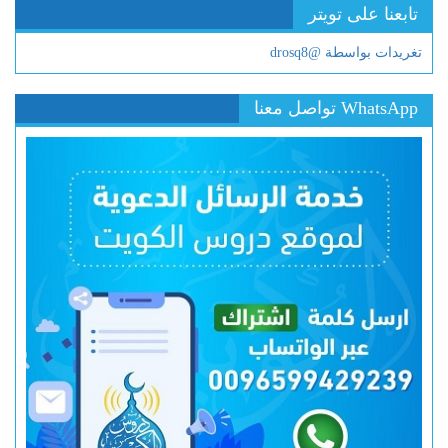
تابعنا على تويتر
تغريدات بواسطة @drosq8
WhatsApp تواصل معنا