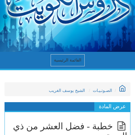
القائمة الرئيسية
الصـوتـيـات
الشيخ يوسف الغريب
عرض المادة
خطبة - فضل العشر من ذي