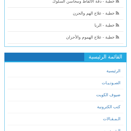
خطبة - دقة الألفاظ ومحاسن السلوك
خطبة - علاج الهم والحزن
خطبة - الربا
خطبة - علاج الهموم والأحزان
القائمة الرئيسية
الرئيسية
الصـوتـيـات
ضيوف الكويت
كتب الكترونية
الـمـقـالات
الـفـيـديــو