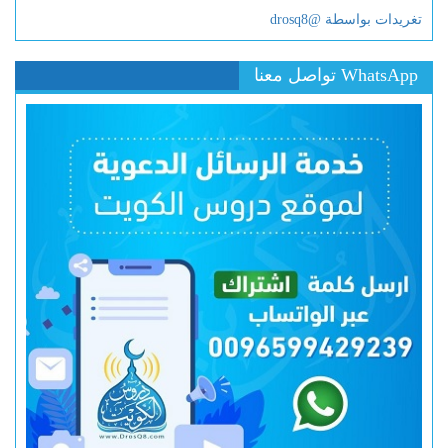
تغريدات بواسطة @drosq8
WhatsApp تواصل معنا