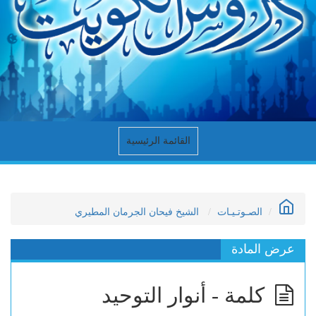
القائمة الرئيسية
الصـوتـيـات
الشيخ فيحان الجرمان المطيري
عرض المادة
كلمة - أنوار التوحيد