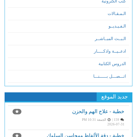
كتب الكترونية
الـمـقـالات
الـفـيـديــو
الـبــث المبــاشــر
ادعــيــة واذكـــــار
الدروس الكتابية
اتـــصـــل بــــــنـــا
جديد الموقع
خطبة - علاج الهم والحزن
159 |
الجمعة PM 10:31
2026-07-31
خطبة - دقة الألفاظ ومحاسن السلوك