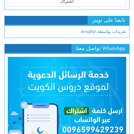
اشتراك
تابعنا على تويتر
تغريدات بواسطة @drosq8
WhatsApp تواصل معنا