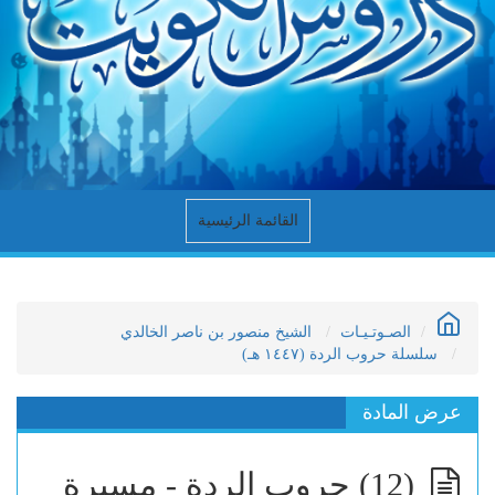
القائمة الرئيسية
الصـوتـيـات
الشيخ منصور بن ناصر الخالدي
سلسلة حروب الردة (١٤٤٧ هـ)
عرض المادة
(12) حروب الردة - مسيرة