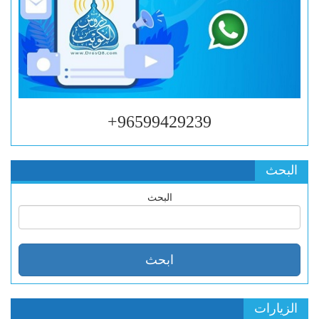
96599429239+
البحث
البحث
الزيارات