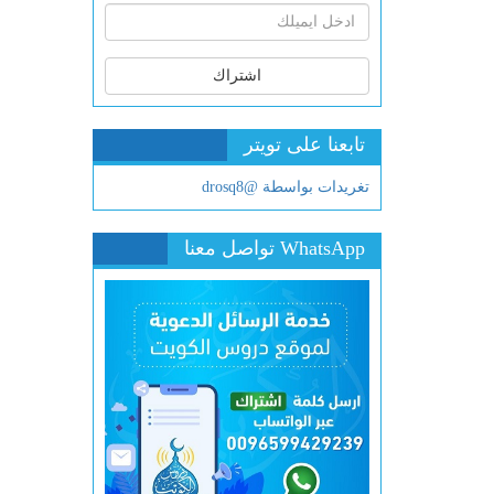
اشتراك
تابعنا على تويتر
تغريدات بواسطة @drosq8
WhatsApp تواصل معنا