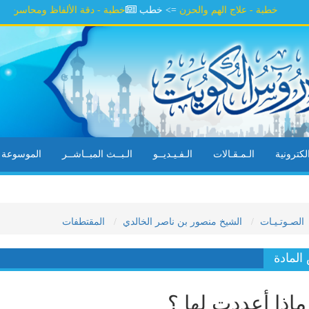
خطبة - علاج الهم والحزن
=> خطب
خطبة - دقة الألفاظ ومحاسن السلوك
=
كترونية
الـمـقـالات
الـفـيـديــو
الـبــث المبــاشــر
الموسوعة ال
الصـوتـيـات
الشيخ منصور بن ناصر الخالدي
المقتطفات
لمادة
اذا أعددت لها ؟