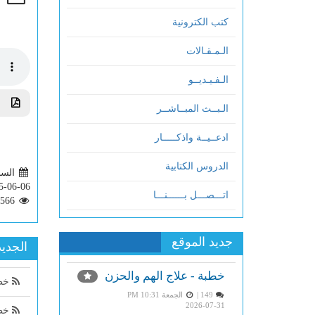
كتب الكترونية
الـمـقـالات
الـفـيـديــو
تحم
الـبــث المبــاشــر
ادعــيــة واذكـــــار
الدروس الكتابية
السبت 22
5-06-06
اتـــصـــل بــــــنـــا
2566
جديد الموقع
الجديد
خطبة - علاج الهم والحزن
خطب
149 |
الجمعة PM 10:31
2026-07-31
خطب