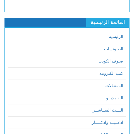
القائمة الرئيسية
الرئيسية
الصـوتـيـات
ضيوف الكويت
كتب الكترونية
الـمـقـالات
الـفـيـديــو
الـبــث المبــاشــر
ادعــيــة واذكـــــار