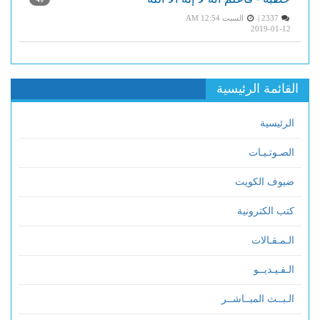
2337 |
السبت AM 12:54
2019-01-12
القائمة الرئيسية
الرئيسية
الصـوتـيـات
ضيوف الكويت
كتب الكترونية
الـمـقـالات
الـفـيـديــو
الـبــث المبــاشــر