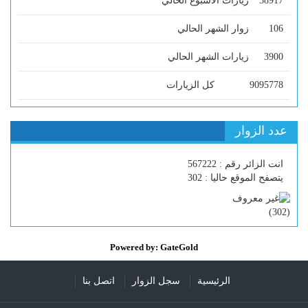
58917
زيارات الاسبوع الحالي
106
زوار الشهر الحالي
3900
زيارات الشهر الحالي
9095778
كل الزيارات
عدد الزوار
انت الزائر رقم : 567222
يتصفح الموقع حاليا : 302
)
302
(
Powered by: GateGold
الرئيسية
سجل الزوار
اتصل بنا