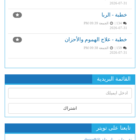
2026-07-31
خطبة - الربا
134 |
الجمعة PM 09:39
2026-07-31
خطبة - علاج الهموم والأحزان
159 |
الجمعة PM 09:38
2026-07-31
القائمة البريدية
اشتراك
تابعنا على تويتر
تغريدات بواسطة @drosq8