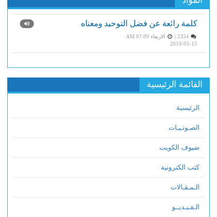
المواد
كلمة رائعة عن فضل التوحيد ومعناه
2354 |
الاربعاء AM 07:09
2019-05-15
القائمة الرئيسية
الرئيسية
الصـوتـيـات
ضيوف الكويت
كتب الكترونية
الـمـقـالات
الـفـيـديــو