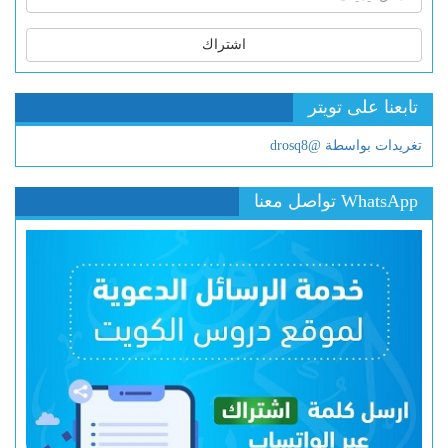
اشتراك
تابعنا على تويتر
تغريدات بواسطة @drosq8
WhatsApp تواصل معنا