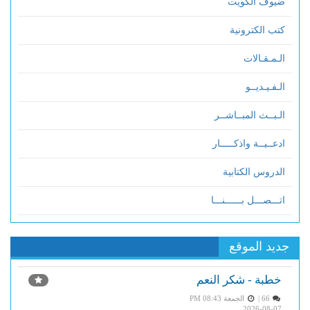
ضيوف الكويت
كتب الكترونية
الـمـقـالات
الـفـيـديــو
الـبــث المبــاشــر
ادعــيــة واذكـــــار
الدروس الكتابية
اتـــصـــل بــــــنـــا
جديد الموقع
خطبة - شكر النعم
66 |
الجمعة PM 08:43
2026-08-07