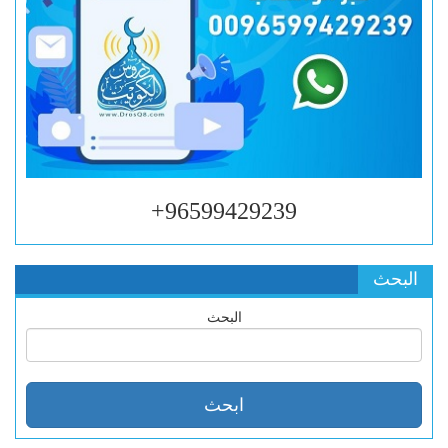
96599429239+
البحث
البحث