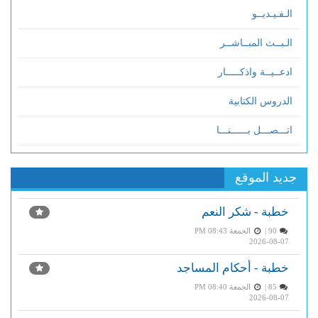
الـفـيـديــو
الـبــث المبــاشــر
ادعــيــة واذكـــــار
الدروس الكتابية
اتـــصـــل بــــــنـــا
جديد الموقع
خطبة - شكر النعم
90 |
الجمعة PM 08:43
2026-08-07
خطبة - أحكام المساجد
85 |
الجمعة PM 08:40
2026-08-07