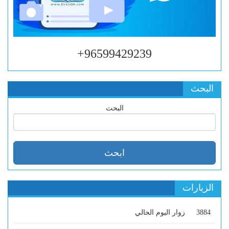
96599429239+
البحث
البحث
الزيارات
3884
زوار اليوم الحالي