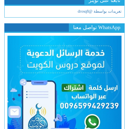
تابعنا على تويتر
تغريدات بواسطة @drosq8
WhatsApp تواصل معنا