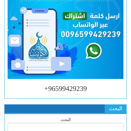
96599429239+
البحث
البحث