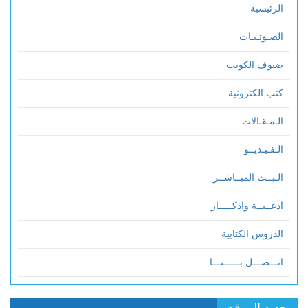
الرئيسية
الصـوتـيـات
ضيوف الكويت
كتب الكترونية
الـمـقـالات
الـفـيـديــو
الـبــث المبــاشــر
ادعــيــة واذكـــــار
الدروس الكتابية
اتـــصـــل بــــــنـــا