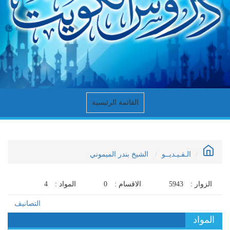
القائمة الرئيسية
الـفـيـديــو
الشيخ بندر الميموني
الزوار :
5943
الاقسام :
0
المواد :
4
التصانيف
المواد