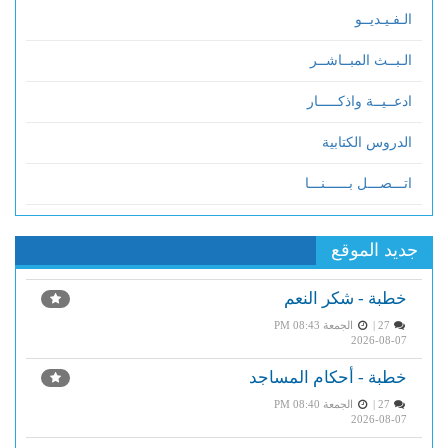
الـفـيـديــو
الـبــث المبــاشــر
ادعــيــة واذكـــــار
الدروس الكتابية
اتـــصـــل بــــــنـــا
جديد الموقع
خطبة - شكر النعم
27 |
الجمعة PM 08:43
2026-08-07
خطبة - أحكام المساجد
27 |
الجمعة PM 08:40
2026-08-07