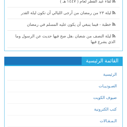
لقاء عيد الفطر لعام ( ١٤٤٧ هـ )
ليلة ٢٣ من رمضان من أرجى الليالي أن تكون ليلة القدر
خطبة - فيما ينبغي أن يكون عليه المسلم في رمضان
ليلة النصف من شعبان ،هل صح فيها حديث عن الرسول وما
الذي يشرع فيها
القائمة الرئيسية
الرئيسية
الصـوتـيـات
ضيوف الكويت
كتب الكترونية
الـمـقـالات