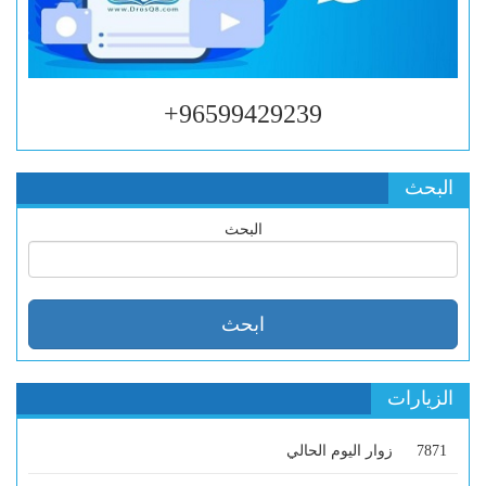
96599429239+
البحث
البحث
الزيارات
7871
زوار اليوم الحالي