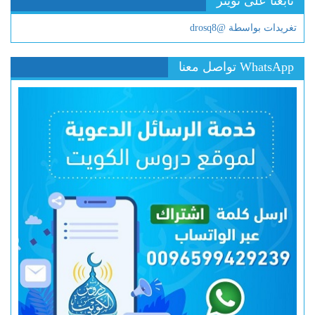
تابعنا على تويتر
تغريدات بواسطة @drosq8
WhatsApp تواصل معنا