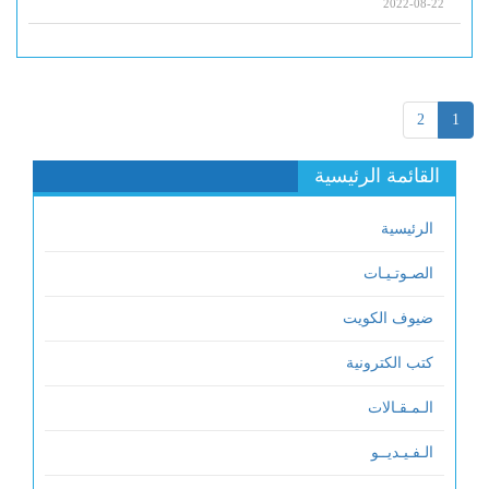
2022-08-22
2
1
القائمة الرئيسية
الرئيسية
الصـوتـيـات
ضيوف الكويت
كتب الكترونية
الـمـقـالات
الـفـيـديــو