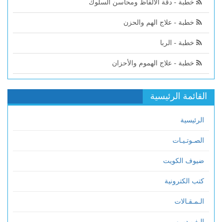
خطبة - دقة الألفاظ ومحاسن السلوك
خطبة - علاج الهم والحزن
خطبة - الربا
خطبة - علاج الهموم والأحزان
القائمة الرئيسية
الرئيسية
الصـوتـيـات
ضيوف الكويت
كتب الكترونية
الـمـقـالات
الـفـيـديــو