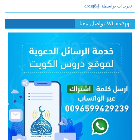
تغريدات بواسطة @drosq8
WhatsApp تواصل معنا