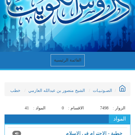
القائمة الرئيسية
الصـوتـيـات
الشيخ منصور بن عبدالله العازمي
خطب
الزوار :
7498
الاقسام :
0
المواد :
41
المواد
خطبة - الاحترام في الإسلام