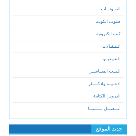
الصـوتـيـات
ضيوف الكويت
كتب الكترونية
الـمـقـالات
الـفـيـديــو
الـبــث المبــاشــر
ادعــيــة واذكـــــار
الدروس الكتابية
اتـــصـــل بــــــنـــا
جديد الموقع