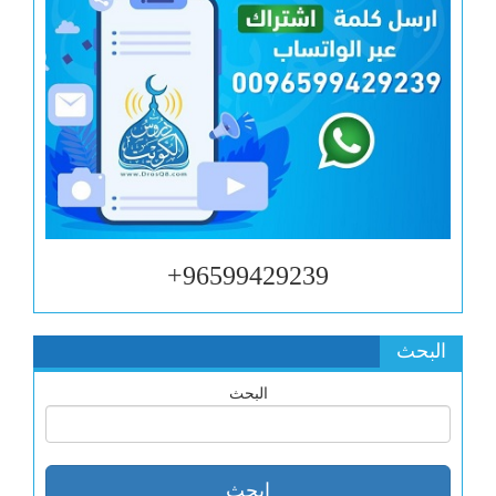
96599429239+
البحث
البحث