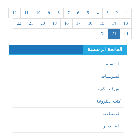
12
11
10
9
8
7
6
5
4
3
2
1
22
21
20
19
18
17
16
15
14
13
25
24
23
القائمة الرئيسية
الرئيسية
الصـوتـيـات
ضيوف الكويت
كتب الكترونية
الـمـقـالات
الـفـيـديــو