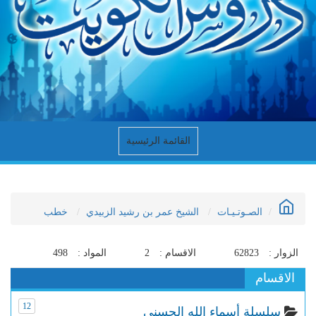
القائمة الرئيسية
الصـوتـيـات
الشيخ عمر بن رشيد الزبيدي
خطب
الزوار :
62823
الاقسام :
2
المواد :
498
الاقسام
12
سلسلة أسماء الله الحسنى